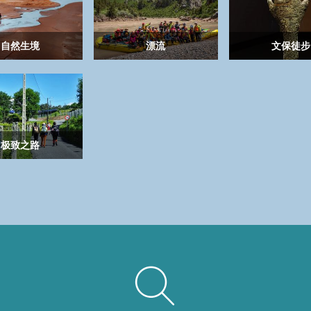
自然生境
漂流
文保徒步
极致之路