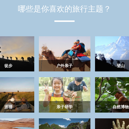
哪些是你喜欢的旅行主题？
徒步
户外亲子
登山
游猎
亲子研学
自然博物