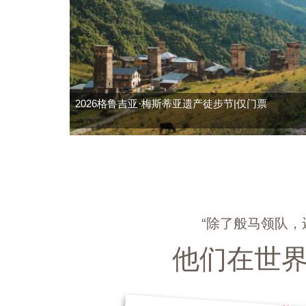
2026格鲁吉亚·梅斯蒂亚遗产徒步节|仅门票
“除了般马领队
他们在世