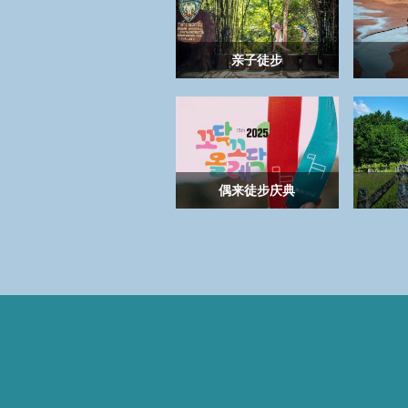
亲子徒步
偶来徒步庆典