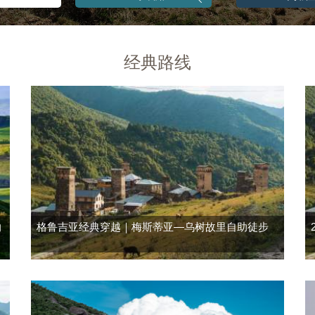
经典路线
纳
格鲁吉亚经典穿越｜梅斯蒂亚—乌树故里自助徒步