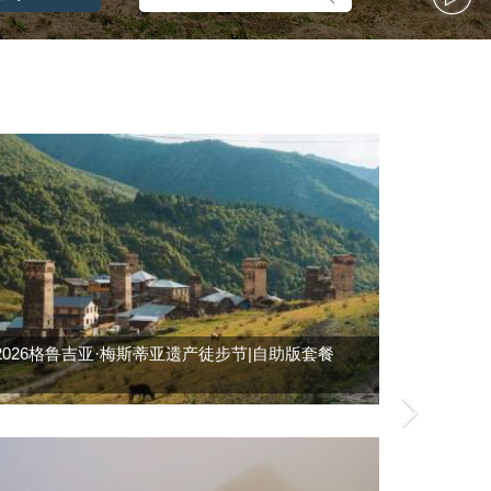
2026格鲁吉亚·梅斯蒂亚遗产徒步节|自助版套餐