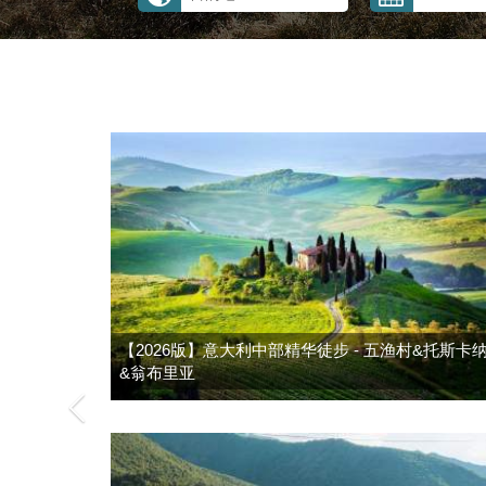
【2026版】意大利中部精华徒步 - 五渔村&托斯卡
&翁布里亚