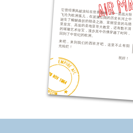
它曾经乘风破浪站在世界巅峰，也一度战火纷飞沦为欧洲孤儿，在波澜壮阔的历史长河之中诞生了蜿蜒曲折的朝圣之路、富丽堂皇的马德里皇宫、高耸的圣地亚哥大教堂，还有数不清的璀璨艺术珍宝，漫步其中仿佛穿越了时间，回到了中世纪的欧洲。
来吧，来到我们的西班牙吧，这里不止有阳光灿烂！
祝好！